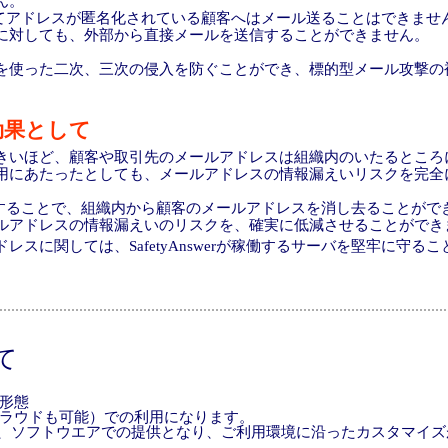
ん。
rによってアドレスが匿名化されている顧客へはメール送ることはできませ
対しても、外部から直接メールを送信することができません。
使った二次、三次の侵入を防ぐことができ、標的型メール攻撃の
効果として
いほど、顧客や取引先のメールアドレスは組織内のいたるところ
用にあたったとしても、メールアドレスの情報漏えいリスクを完全
rを導入することで、組織内から顧客のメールアドレスを消し去ることが
ルアドレスの情報漏えいのリスクを、確実に低減させることができ
スに関しては、SafetyAnswerが稼働するサーバを堅牢に守る
て
形態
ラウドも可能）での利用になります。
swerは、ソフトウエアでの提供となり、ご利用環境に沿ったカスタマイ