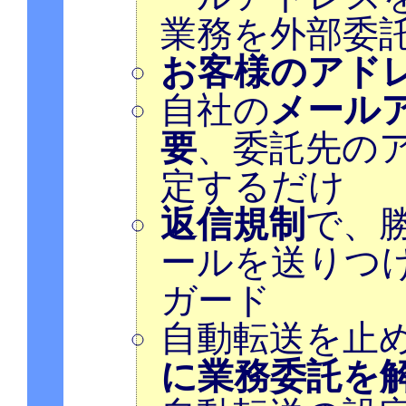
業務を外部委
お客様のアド
自社の
メール
要
、委託先の
定するだけ
返信規制
で、
ールを送りつ
ガード
自動転送を止
に業務委託を